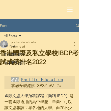
Post
All Posts
pacificeducationhk
All Posts
3 min read
香港國際及私立學校IBDP考
本地學習資訊
試成績排名2022
海外學習資訊
原創
Pacific Education
本地升學資訊 2022-07-15
國際文憑大學預科課程（簡稱 IBDP）
是
一套國際通用的高中學歷，畢業生可以
該文憑報讀世界各地的大學。而在不少