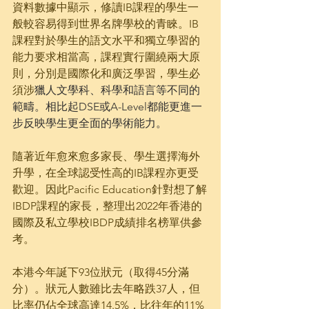
資料數據中顯示，修讀IB課程的學生一
般較容易得到世界名牌學校的青睞。IB
課程對於學生的語文水平和獨立學習的
能力要求相當高，課程實行圍繞兩大原
則，分別是國際化和廣泛學習，學生必
須涉
獵人文學科、科學和語言等不同的
範疇。相比起DSE或A-Level都能更進一
步反映學生更全面的學術能力。
隨著近年愈來愈多家長、學生選擇海外
升學，在全球認受性高的IB課程亦更受
歡迎。因此Pacific Education針對想了解
IBDP課程的家長，整理出2022年香港的
國際及私立學校IBDP成績排名榜單供參
考。
本港今年誕下93位狀元（取得45分滿
分）。狀元人數雖比去年略跌37人，但
比率仍佔全球高達14.5%，比往年的11%