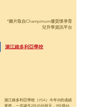
*圖片取自Champimom優質懷孕育
兒升學資訊平台
滬江維多利亞學校
滬江維多利亞學校（VSA）今年IB的成績
斐然，一共誕生2位45分狀元，9位得44