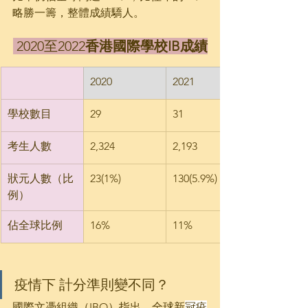
略勝一籌，整體成績驕人。
 2020至2022
香港國際學校IB成績
2020
2021
學校數目
29
31
考生人數
2,324
2,193
狀元人數（比
23(1%)
130(5.9%)
例）
佔全球比例
16%
11%
疫情下 計分準則變不同？
國際文憑組織（IBO）指出，全球新
冠疫