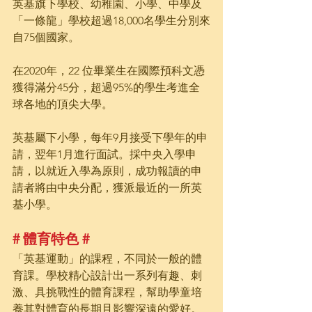
英基旗下學校、幼稚園、小學、中學及
「一條龍」學校超過18,000名學生分別來
自75個國家。
在2020年，22 位畢業生在國際預科文憑
獲得滿分45分，超過95%的學生考進全
球各地的頂尖大學。
英基屬下小學，每年9月接受下學年的申
請，翌年1月進行面試。採中央入學申
請，以就近入學為原則，成功報讀的申
請者將由中央分配，獲派最近的一所英
基小學。
# 體育特色 #
「英基運動」的課程，不同於一般的體
育課。學校精心設計出一系列有趣、刺
激、具挑戰性的體育課程，幫助學童培
養其對體育的長期且影響深遠的愛好。