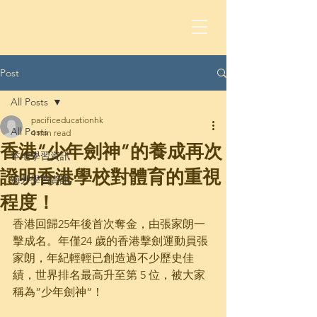
Post
All Posts
pacificeducationhk
All Posts
4 min read
香港“少年劍神”的養成再次
本地學習資訊
證明香港學校對體育的重視
海外學習資訊
程度！
香港回歸25年後首次奪金，由張家朗一
擊成名。年僅24 歲的香港擊劍運動員張
家朗，年紀輕輕已創造過不少歷史佳
績，世界排名最高升至第 5 位，被大家
稱為”少年劍神“！