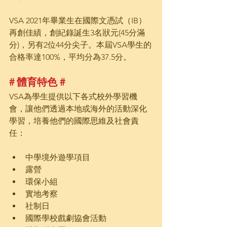
VSA 2021年畢業生在國際文憑試（IB）
再創佳績，創紀錄誕生3名狀元(45分滿
分)，另有2位44分尖子。本屆VSA學生的
合格率達100%，平均分為37.5分。
# 體育特色 #
VSA為學生提供以下各式校外學習機
會，讓他們透過本地或海外的活動深化
學習，培養他們的國際思維及社會責
任：
中學境外遊學項目
露營
環保小組
實地考察
社制日
國際學校戲劇協會活動