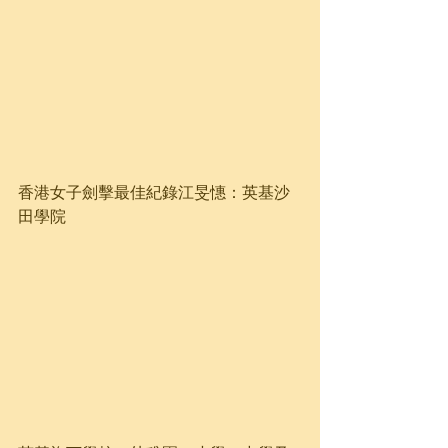
香港女子劍擊最佳紀錄江旻憓：英基沙
田學院