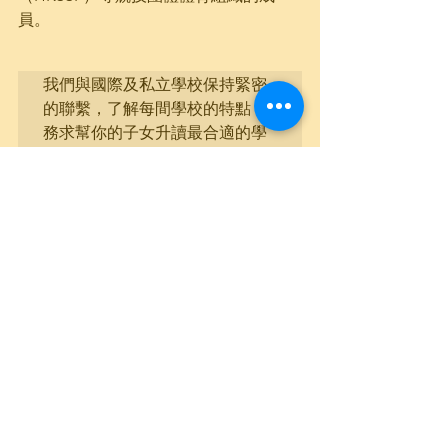
員。
我們與國際及私立學校保持緊密
的聯繫，了解每間學校的特點，
務求幫你的子女升讀最合適的學
校。我們的服務能照顧學生每個
需要，從家長把申請工作交給我
們開始，就從此無憂無慮，只因
我們提供最周詳的規劃，最充足
的學術培訓和盡心盡力的申請跟
進。

Pacific Education 
也提供
一系列的香港國際學校專業諮
詢， 包括選校、申請、面試，以
至入學前後的學術培訓，助你入
讀名校。欲了解更多資料，立即
點擊以下按鈕
聯絡教育顧問專家