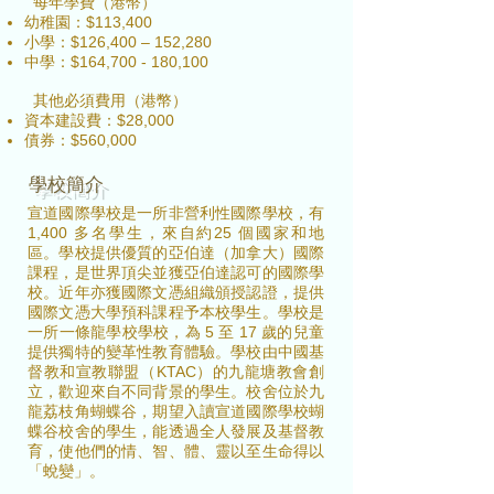
每年學費（港幣）
幼稚園：$113,400
小學：$126,400 – 152,280
中學：$164,700 - 180,100
其他必須費用（港幣）
資本建設費：$28,000
債券：$560,000
學校簡介
宣道國際學校是一所非營利性國際學校，有
1,400 多名學生，來自約25 個國家和地
區。學校提供優質的亞伯達（加拿大）國際
課程，是世界頂尖並獲亞伯達認可的國際學
校。近年亦獲國際文憑組織頒授認證，提供
國際文憑大學預科課程予本校學生。學校是
一所一條龍學校學校，為 5 至 17 歲的兒童
提供獨特的變革性教育體驗。學校由中國基
督教和宣教聯盟（KTAC）的九龍塘教會創
立，歡迎來自不同背景的學生。校舍位於九
龍荔枝角蝴蝶谷，期望入讀宣道國際學校蝴
蝶谷校舍的學生，能透過全人發展及基督教
育，使他們的情、智、體、靈以至生命得以
「蛻變」。