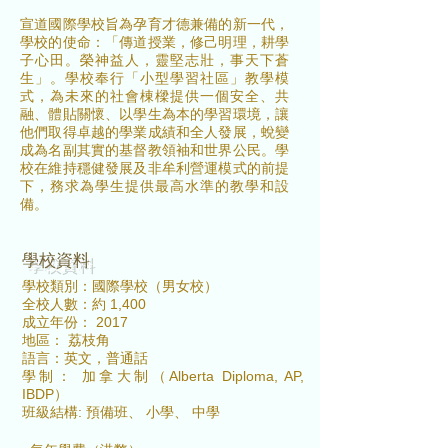
宣道國際學校旨為孕育才德兼備的新一代，
學校的使命：「傳道授業，修己明理，耕學
子心田。榮神益人，靈堅志壯，事天下蒼
生」。學校奉行「小型學習社區」教學模
式，為未來的社會棟樑提供一個安全、共
融、體貼關懷、以學生為本的學習環境，讓
他們取得卓越的學業成績和全人發展，蛻變
成為名副其實的基督教領袖和世界公民。學
校在維持穩健發展及非牟利營運模式的前提
下，務求為學生提供最高水準的教學和設
備。
​學校資料
學校類別：國際學校（男女校）
全校人數：約 1,400
成立年份： 2017
地區： 荔枝角
語言：英文，普通話
學制： 加拿大制（Alberta Diploma, AP,
IBDP
）
班級結構: 預備班、 小學、 中學