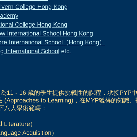
 College Hong Kong
ademy
al College Hong Kong
ow International School Hong Kong
International School（Hong Kong）
ternational School
etc.
 為11 - 16 歲的學生提供挑戰性的課程，
承接PYP
及學習方法 (Approaches to Learning)，在MYP
下八大學術範疇：
Literature）
ge Acquisition）