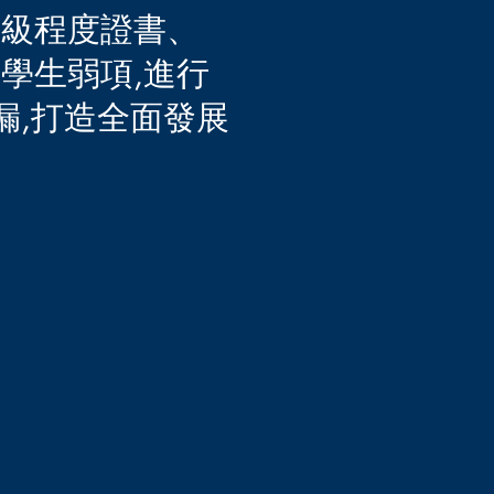
高級程度證書、
學生弱項,進行
漏,打造全面發展