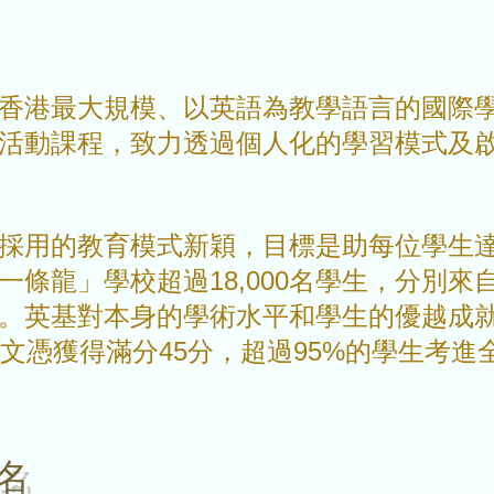
香港最大規模、以英語為教學語言的國際學
活動課程，致力透過個人化的學習模式及
採用的教育模式新穎，目標是助每位學生
條龍」學校超過18,000名學生，分別來自
。英基對本身的學術水平和學生的優越成就深
科文憑獲得滿分45分，超過95%的學生考
名