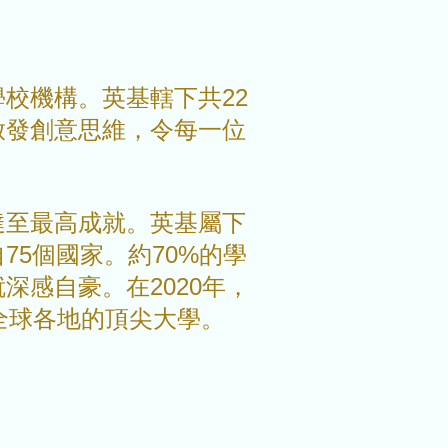
校機構。英基轄下共22
啟發創意思維，令每一位
達至最高成就。英基屬下
75個國家。約70%的學
感自豪。在2020年，
進全球各地的頂尖大學。