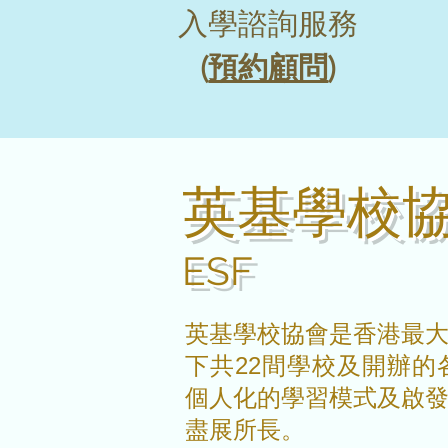
入學諮詢服務
(
預約顧問
)
英基學校
ESF
英基學校協會是香港最
下共22間學校及開辦
個人化的學習模式及啟
盡展所長。