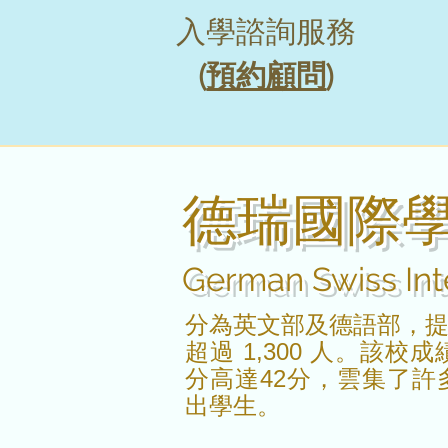
入學諮詢服務
(
預約顧問
)
德瑞國際
German Swiss Int
分為英文部及德語部，
超過 1,300 人。該校
分高達42分，雲集了
出學生。