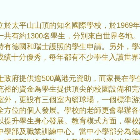
立於
太平山山頂的知名
國際學校，於196
一共有約1300名學生，分別來自世界各地
持有德國和瑞士護照的學生申請。另外，學
B成績十分優秀，每年都有不少學生入讀世界
士
政府提供逾500萬港元資助，而家長在
充裕的資金為學生提供頂尖的校園設備和完
室外，更設有三個室內籃球場，一個標準游
全方位的個人發展。學校的老師更會舉辦各
以提升學生身心發展。教育模式方面，​
學校
中學部及職業訓練中心。當中
小學部分為德