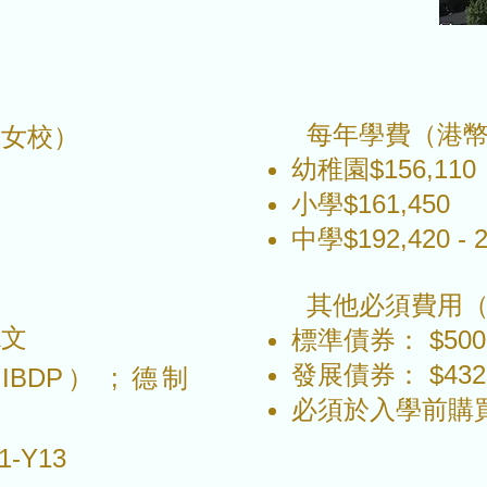
每年學費（港
男女校）
幼稚園$156,110
小學$161,450
中學$192,420 - 2
其他必須費用（
德文
標準債券： $500,
發展債券： $432,
IBDP） ; 德制
必須於入學前購
-Y13