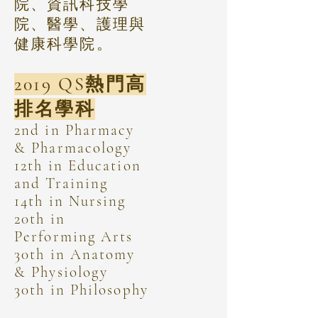
院、資訊科技學
院、醫學、護理與
健康科學院。
2019 QS熱門高
排名學科
2nd in Pharmacy
& Pharmacology
12th in Education
and Training
14th in Nursing
20th in
Performing Arts
30th in Anatomy
& Physiology
30th in Philosophy