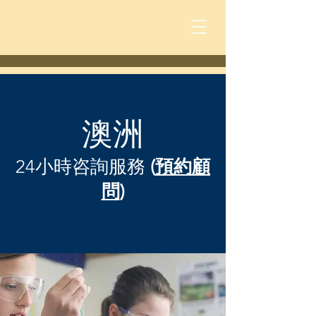
澳洲
24小時咨詢服務
(
預約顧
問
)