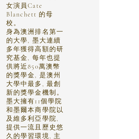
女演員Cate
Blanchett 的母
校。
身為澳洲排名第一
的大學, 墨大連續
多年獲得高額的研
究基金, 每年也提
供將近850萬澳幣
的獎學金, 是澳州
大學中最多, 最創
新的獎學金機制。
墨大擁有11個學院
和墨爾本商學院以
及維多利亞學院,
提供一流且歷史悠
久的學習環境, 主