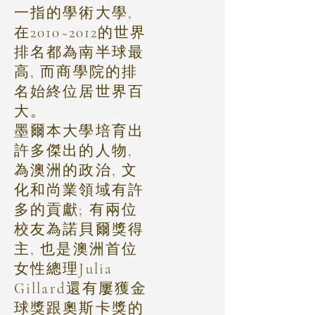
一指的學術大學,
在2010~2012的世界
排名都為南半球最
高, 而商學院的排
名始終位居世界百
大。
墨爾本大學培育出
許多傑出的人物,
為澳洲的政治, 文
化和尚業領域有許
多的貢獻; 有兩位
校友為諾貝爾獎得
主, 也是澳洲首位
女性總理Julia
Gillard還有屢獲金
球獎跟奧斯卡獎的