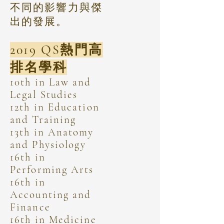
不同的影響力與傑
出的發展。
2019 QS熱門高
排名學科
10th in Law and
Legal Studies
12th in Education
and Training
13th in Anatomy
and Physiology
16th in
Performing Arts
16th in
Accounting and
Finance
16th in Medicine