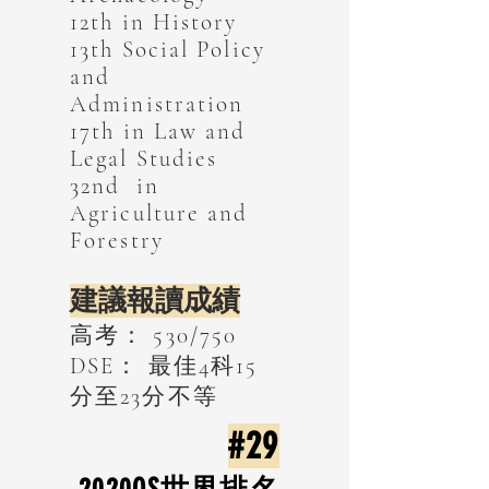
12th in History
13th Social Policy
and
Administration
17th in Law and
Legal Studies
32nd in
Agriculture and
Forestry
建議報讀成績
高考： 530/750
DSE： 最佳4科15
分至23分不等
#29