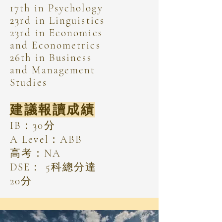
17th in Psychology
23rd in Linguistics
23rd in Economics
and Econometrics
26th in Business
and Management
Studies
建議報讀成績
IB：30分
A Level：ABB
高考：NA
DSE： 5科總分達
20分