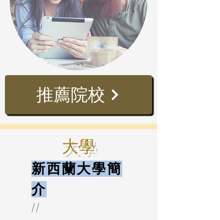
推薦院校
大學
新西蘭大學簡
介
//