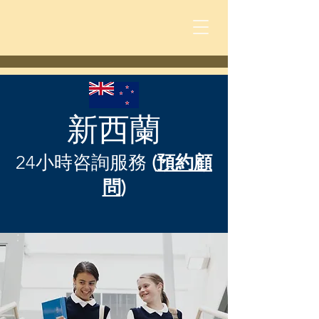
新西蘭
24小時咨詢服務
(
預約顧
問
)