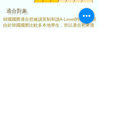
​適合對象
韓國國際適合想修讀英制和讀A-Level的學生。而
由於韓國國際比較多本地學生，所以適合初來港
的學生適應環境。另外，學校也適合喜歡比較少
功課考試壓力的小朋友。
​學校影片