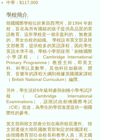
中學：$117,000
學校簡介
韓國國際學校位於東區西灣河，於1994 年創
校，旨在為所有國籍的孩子提供高品質的英
語教育。這所學校是一個非盈利的， 無教派
的，男女合校的組織。 學校設有英文部及韓
文部教育，提供較多的英語課程，因此學生
英語水準不俗。學校小學部採用「劍橋國際
小學課程」（ Cambridge International
Primary Programme）教授主科，即英文
科、科學以及數學。其他科目如藝術、體
育、音樂等的課程大綱則根據英國國家課程
（ British National Curriculum）編撰。
另外，學生須於6年級時參與劍橋小學考試評
核（Cambridge International
Examinations），該測試由劍橋國際考試
（CIE）批改，為學生的學習進度提供一個國
際性的參考。
英文部和韓文部會分別在兩所校區運作。 韓
文部遵循大韓民國教育部制定的韓國課程，
由韓國教育部任命校長和教學人員；英文國