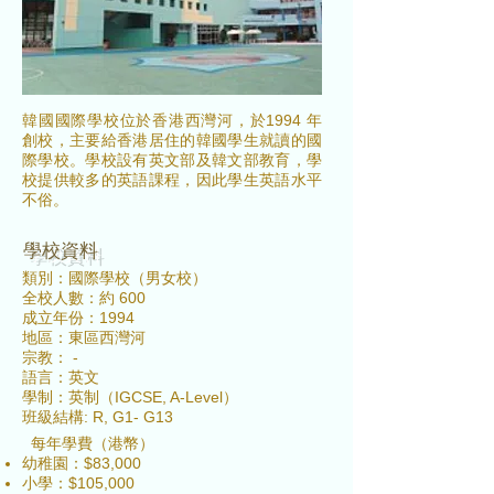
韓國國際學校位於香港西灣河，於1994 年
創校，主要給香港居住的韓國學生就讀的國
際學校。學校設有英文部及韓文部教育，學
校提供較多的英語課程，因此學生英語水平
不俗。
​學校資料
類別：國際學校（男女校）
全校人數：約 600
成立年份：1994
地區：東區西灣河
宗教： -
語言：英文
學制：英制（IGCSE, A-Level）
班級結構: R, G1- G13
每年學費（港幣）
幼稚園：$83,000
小學：$105,000