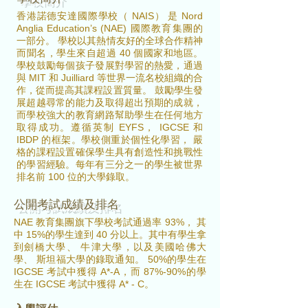
香港諾德安達國際學校（ NAIS） 是 Nord
Anglia Education’s (NAE) 國際教育集團的
一部分。 學校以其熱情友好的全球合作精神
而聞名，學生來自超過 40 個國家和地區。
學校鼓勵每個孩子發展對學習的熱愛，通過
與 MIT 和 Juilliard 等世界一流名校組織的合
作，從而提高其課程設置質量。 鼓勵學生發
展超越尋常的能力及取得超出預期的成就，
而學校強大的教育網路幫助學生在任何地方
取得成功。遵循英制 EYFS， IGCSE 和
IBDP 的框架。學校側重於個性化學習， 嚴
格的課程設置確保學生具有創造性和挑戰性
的學習經驗。每年有三分之一的學生被世界
排名前 100 位的大學錄取。
公開考試成績及排名
NAE 教育集團旗下學校考試通過率 93%， 其
中 15%的學生達到 40 分以上。其中有學生拿
到劍橋大學、 牛津大學，以及美國哈佛大
學、 斯坦福大學的錄取通知。 50%的學生在
IGCSE 考試中獲得 A*-A，而 87%-90%的學
生在 IGCSE 考試中獲得 A* - C。