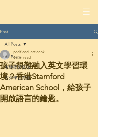
Post
All Posts
pacificeducationhk
All Posts
3 min read
孩子很難融入英文學習環
本地學習資訊
境？香港Stamford
海外學習資訊
American School，給孩子
開啟語言的鑰匙。