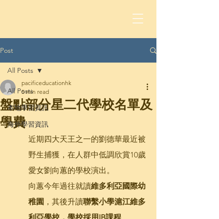
Post
All Posts
pacificeducationhk
All Posts
5 min read
盤點部分星二代學校名單及
本地學習資訊
學費
海外學習資訊
近期四大天王之一的劉德華最近被
野生捕獲，在人群中低調欣賞10歲
愛女劉向蕙的學校演出。
向蕙今年過往就讀
維多利亞國際幼
稚園
，其後升讀
聯繫小學滬江維多
利亞學校，學校採用IB課程