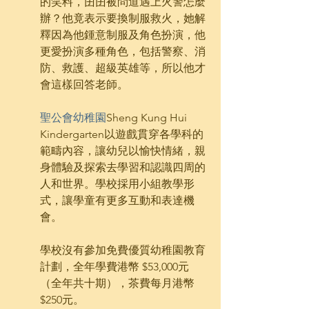
的笑料，囝囝被問道遇上火警怎麼
辦？他竟表示要換制服救火，她解
釋因為他鍾意制服及角色扮演，他
更愛扮演多種角色，包括警察、消
防、救護、超級英雄等，所以他才
會這樣回答老師。
聖公會幼稚園
Sheng Kung Hui 
Kindergarten以遊戲貫穿各學科的
範疇內容，讓幼兒以愉快情緒，親
身體驗及探索去學習和認識四周的
人和世界。學校採用小組教學形
式，讓學童有更多互動和表達機
會。
學校沒有參加免費優質幼稚園教育
計劃，全年學費港幣 $53,000元
（全年共十期），茶費每月港幣 
$250元。