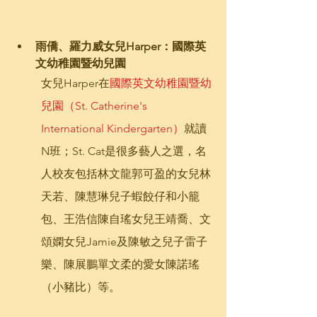
雨僑、羅力威女兒Harper：國際英
文幼稚園暨幼兒園
女兒Harper在
國際英文幼稚園暨幼
兒園（St. Catherine's 
International Kindergarten）
就讀
N班；St. Cat是很多藝人之選，名
人校友包括林文龍郭可盈的女兒林
天若、陳慧琳兒子蝦餃仔和小籠
包、王浩信陳自瑤女兒王靖喬、文
頌嫻女兒Jamie及陳敏之兒子雷子
樂、陳展鵬單文柔的愛女陳諾瑤
（小豬比）等。