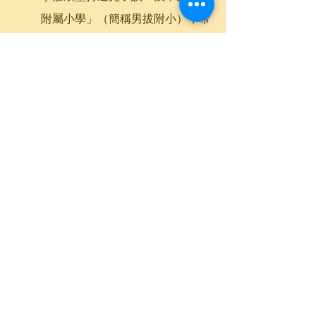
附屬小學」（簡稱男拔附小），希
望他在嚴謹環境成長，避免養成驕
縱個性。
拔萃男書院附屬小學
Diocesan 
Boys' School Primary Division遵循
基督教教義，提供自由、多元化的
全人教育。
學校為全日制直資英文小學，一年
級共提供150個小一學位，學校亦
屬「一條龍」學校，六年級學生的
成績及表現如符合學校基本要求，
將直升拔萃男書院。
2023年2024年度小學一年級新生，