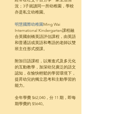
況；3子就讀同一所幼稚園，學校
亦是私立幼稚園。
明慧國際幼稚園
Ming Wai 
International Kindergarten課程融
合英國劍橋英語評估課程，由英語
和普通話或英語和粵語的老師以雙
班主任形式授課。
附加日語課程，以漸進式及多元化
的互動教學，加深幼兒廣泛的語文
認知，在愉快輕鬆的學習環境下，
提昇幼兒的獨立思考和主動學習的
能力。
全年學費 $62,040，分 11 期，即每
期學費約 $5640。