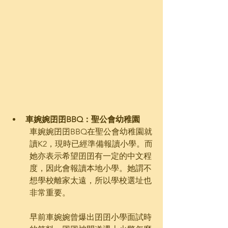
車婉婉囝囝BBQ：聖公會幼稚園
車婉婉囝囝BBQ在聖公會幼稚園就
讀K2，現時已經準備報讀小學。而
她亦表示希望囝囝有一定的中文程
度，因此會報讀本地小學。她謂不
想學校離家太遠，所以學校選址也
非常重要。
早前車婉婉曾爆出囝囝小學面試時