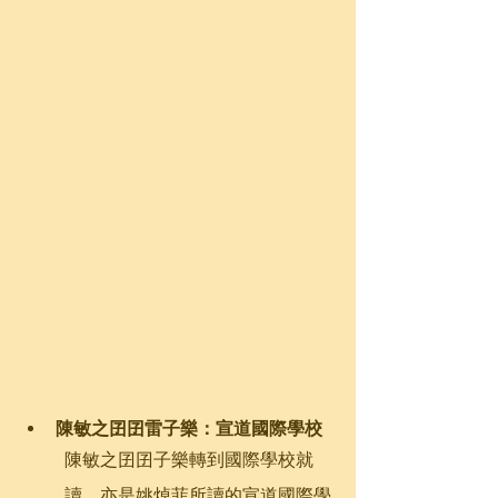
陳敏之囝囝雷子樂：宣道國際學校
陳敏之囝囝子樂轉到國際學校就
讀，亦是姚焯菲所讀的宣道國際學