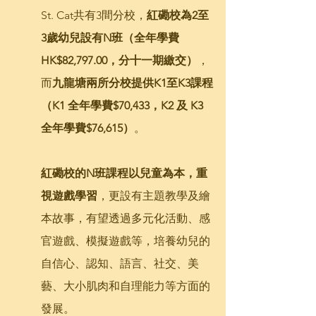
St. Cat共有3間分校，
紅磡校為2至
3歲幼兒設有N班（全年學費 
HK$82,797.00，分十一期繳交）
，
而
九龍塘兩所分校提供K1至K3課程
（K1 全年學費$70,433，K2 及 K3 
全年學費$76,615）
。
紅磡校的N班課程以兒童為本，重
視遊戲學習
，更設有主題教學及繪
本故事，有望透過多元化活動、感
官遊戲、模擬遊戲等，培養幼兒的
自信心、認知、語言、社交、美
藝、大小肌肉和自理能力等方面的
發展。