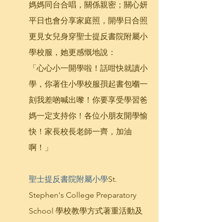
媽媽同台合唱，關係親密；關心妍
平日也會分享家庭照，開學日合照
更見女兒身穿聖士提反書院附屬小
學校服，她更感慨地說： 
「心心小一開學啦！話咁快就讀小
學，你著住小學校服孭起書包嗰一
刻我差啲喊出嚟！你要享受學習爸
媽一定支持你！各位小朋友開學愉
快！家長校長老師一齊，加油
啊！」
聖士提反書院附屬小學
St. 
Stephen's College Preparatory 
School 學校教學方式著重活動及