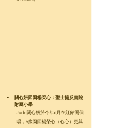
關心妍囡囡楊榮心：聖士提反書院
附屬小學
Jade關心妍於今年6月在紅館開個
唱，6歲囡囡楊榮心（心心）更與