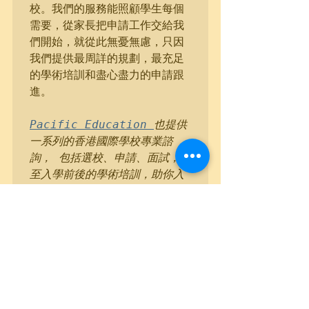
校。我們的服務能照顧學生每個
需要，從家長把申請工作交給我
們開始，就從此無憂無慮，只因
我們提供最周詳的規劃，最充足
的學術培訓和盡心盡力的申請跟
進。

Pacific Education 
也提供
一系列的香港國際學校專業諮
詢， 包括選校、申請、面試，以
至入學前後的學術培訓，助你入
讀名校。欲了解更多資料，立即
點擊以下按鈕
聯絡教育顧問專家
進行一對一咨詢
或致電 5607 
1391，了解香港不同的國際學校
以及申請時間規劃。 