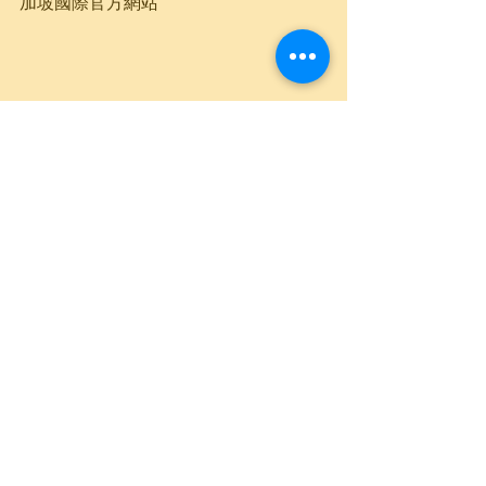
加坡國際官方網站
我們與國際及私立學校保持緊密
的聯繫，了解每間學校的特點，
務求幫你的子女升讀最合適的學
校。我們的服務能照顧學生每個
需要，從家長把申請工作交給我
們開始，就從此無憂無慮，只因
我們提供最周詳的規劃，最充足
的學術培訓和盡心盡力的申請跟
進。

Pacific Education 
也提供
一系列的香港國際學校專業諮
詢， 包括選校、申請、面試，以
至入學前後的學術培訓，助你入