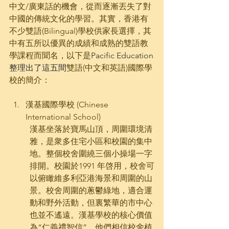
中文/廣東話的機會，從而逐漸丟失了對
中國的傳統文化的學習。其實，香港有
不少雙語(Bilingual)學校供家長選擇，其
中有五所以優異的成績和成熟的雙語教
學課程而聞名，以下是
Pacific Education
整理出了這五
間
雙語(中文和英語)國際學
校的簡介：
漢基國際學校 (Chinese 
International School)
漢基坐落於寶馬山頂，周圍環境清
雅，是衆多住宅小區和校園的集中
地。整個校舍圍繞三個小操場一字
排開。校園於1991 年啓用，校舍可
以俯瞰維多利亞港海景和周圍的山
景。校舍周圍的蔥鬱綠地，適合運
動和野外活動，但裏繁華的市中心
也並不遙遠。漢基學校的核心價值
為“仁義禮智信”，他們相信校舍植