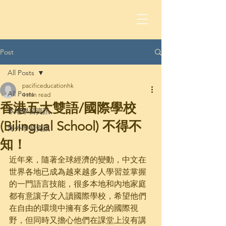
Post
All Posts
pacificeducationhk
All Posts
4 min read
香港五大雙語/國際學校
本地學習資訊
(Bilingual School) 不得不
海外學習資訊
知！
近年來，隨著全球經濟的變動，中文在
世界各地已成為越來越多人學習並掌握
的一門語言技能，很多本地和內地家庭
都有意讓子女入讀國際學校，希望他們
在自由的環境中擁有多元化的國際視
野，但同時又擔心他們在課堂上沒有講