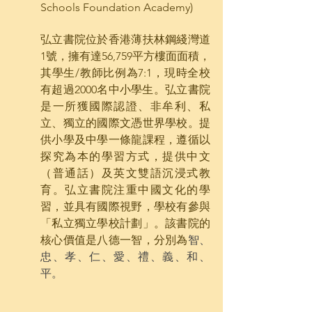
Schools Foundation Academy)
弘立書院位於香港薄扶林鋼綫灣道
1號，擁有達56,759平方樓面面積，
其學生/教師比例為7:1，現時全校
有超過2000名中小學生。弘立書院
是一所獲國際認證、非牟利、私
立、獨立的國際文憑世界學校。提
供小學及中學一條龍課程，遵循以
探究為本的學習方式，提供中文
（普通話）及英文雙語沉浸式教
育。弘立書院注重中國文化的學
習，並具有國際視野，學校有參與
「私立獨立學校計劃」。該書院的
核心價值是八德一智，分別為
智、
忠、孝、仁、愛、禮、義、和、
平。