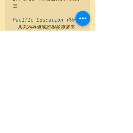
進。

Pacific Education 
也提供
一系列的香港國際學校專業諮
詢， 包括選校、申請、面試，以
至入學前後的學術培訓，助你入
讀名校。欲了解更多資料，立即
點擊以下按鈕
聯絡教育顧問專家
進行一對一咨詢
或致電 5607 
1391，了解香港不同的國際學校
以及申請時間規劃。 