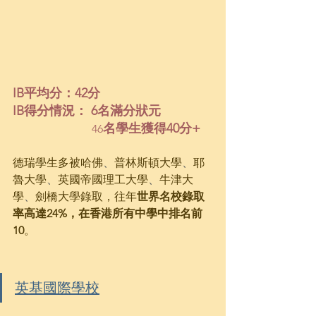
IB平均分：42分
IB得分情況： 6名滿分狀元 
名學生獲得40分+
 46
德瑞學生多被哈佛
、
普林斯頓大學
、
耶
魯大學
、
英國帝國理工大學
、
牛津大
學
、
劍橋大學錄取，往年
世界名校錄取
率高達24%，在香港所有中學中排名前
10
。			
英基國際學校