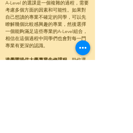
A-Level 的選課是一個複雜的過程，需要
考慮多個方面的因素和可能性。如果對
自己想讀的專業不確定的同學，可以先
瞭解幾個比較感興趣的專業，然後選擇
一個能夠滿足這些專業的A-Level組合，
相信在這個過程中同學們也會對每一門
專業有更深的認識。
港學園提供大學專業先修課程，
助你選
對科目、避免浪費時間，並提前建構大
學專業知識框架，使你在大學學習生活
中遊刃有餘。
課程包括2-4堂專業課
，導
師會介紹專業所需修讀的科目及其簡
介，以及教授此專業大學生將會學習的
知識。
無論你正處於 A-Level 選課階段或者學
習階段，
港學園
金牌教師團隊都可以清
晰為你指導專業方向，激發學習性思維