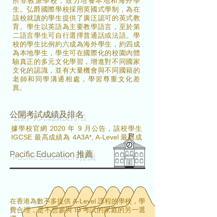
所非教派學校，致力培養本地和海外學
生。弘爵國際學校採用英國式學制，為在
該校就讀的學生提供了廣泛認可的英式教
育。學生以英語為主要教學語言，至於第
二語言學生可自行選擇普通話或法語。學
校的學生比例約六成為海外學生，約四成
為本地學生，學生可在國際化的校園內體
驗真正的多元文化學習，增進對不同國家
文化的認識，並有大量機會與不同國籍的
老師和同學溝通相處，學習尊重文化差
異。
公開考試成績及排名
據學校官網 2020 年 9 月公告，該校學生
IGCSE 最高成績為 4A3A*, A-Level 最高成
績是 2A2A*。
Pacific Education 推薦
入學申請
​視乎學位狀況，全年接受申請
案例
在香港為數不多提供 A-Level 課程的學校，學
費合理，是不想參與 IB 考試的家庭的另一選