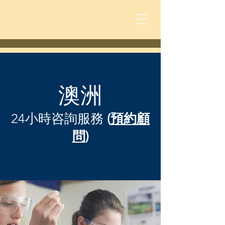
澳洲
24小時咨詢服務
(
預約顧
問
)