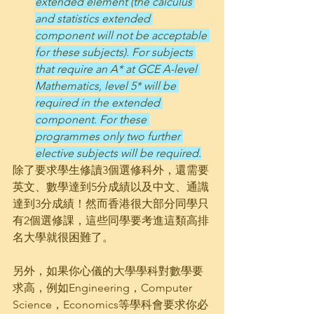
extended element (the calculus 
and statistics extended 
component will not be acceptable 
for these subjects). For subjects 
that require an A* at GCE A-level 
Mathematics, level 5* will be 
required in the extended 
component. For these 
programmes only two further 
elective subjects will be required.
除了要求學生修讀3個選修科外，還需要
英文、數學達到5分成績以及中文、通識
達到3分成績！然而香港很大部分同學只
有2個選修課，這些同學要考進這類高排
名大學就很困難了。 
另外，如果你心儀的大學學科對數學要
求高，例如Engineering，Computer 
Science，Economics等學科會要求你必