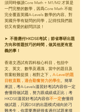
須同時修讀Core Math + M1/M2 才算是
一門完整的數學，因爲Core Math 不能
完全覆蓋英國A-Levels 數學的内容。對
英國升學有疑問的同學，記得找我們親
切又有愛的顧問詳談！
➤  
不善應付HKDSE考試；節省專研出題
方向和答題技巧的時間，做其他更有意
義的事！
香港文憑試有四科核心科目，包括中
文、英文、數學及通識，當中的題目及
答案較難捉摸；相對之下，
A-Level的題
目較直觀，適合勤奮努力的學生
。簡單
來説，考A-Levels溫習好考試内容你一定
會懂得做試題，努力跟成績成正比；考
HKDSE溫習好考試内容你
不一定
會懂得
做試題，只因DSE的出題模式傾向於刁
難考生，你需要專研很多過往試題來摸