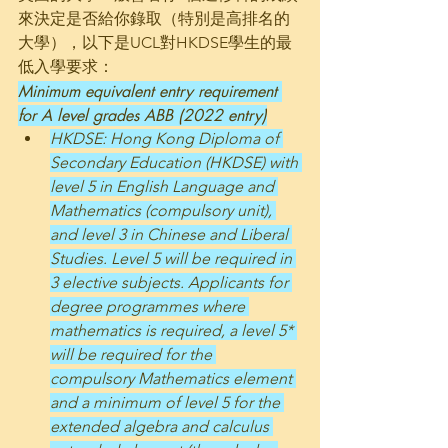
來決定是否給你錄取（特別是高排名的
大學），以下是UCL對HKDSE學生的最
低入學要求：
Minimum equivalent entry requirement 
for A level grades ABB (2022 entry)
HKDSE: Hong Kong Diploma of 
Secondary Education (HKDSE) with 
level 5 in English Language and 
Mathematics (compulsory unit), 
and level 3 in Chinese and Liberal 
Studies. Level 5 will be required in 
3 elective subjects. Applicants for 
degree programmes where 
mathematics is required, a level 5* 
will be required for the 
compulsory Mathematics element 
and a minimum of level 5 for the 
extended algebra and calculus 