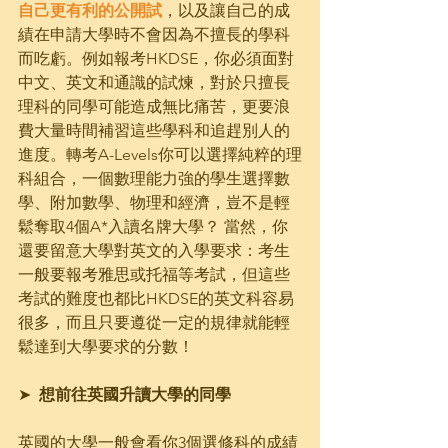
自己更有利的公開試
，以及讓自己的成
績在申請大學時不會因為不擅長的學科
而吃虧。例如報考HKDSE，你必須面對
中文、英文和通識的試煉，對於只擅長
理科的同學可能造成無比痛苦，更要浪
費大量時間補習這些學科和追趕別人的
進度。轉考A-Levels你可以選擇純粹的理
科組合，一個數理能力強的學生選擇數
學、附加數學、物理和經濟，豈不是輕
鬆奪取4個A*入讀名牌大學？ 當然，你
還要留意大學對英文的入學要求：考生
一般要報考雅思或托福等考試，但這些
考試的難度也都比HKDSE的英文科容易
很多，而且只要遵從一定的規律就能輕
鬆達到大學要求的分數！
➤  
想前往英國升讀大學的同學
英國的大學一般會看你3個選修科的成績